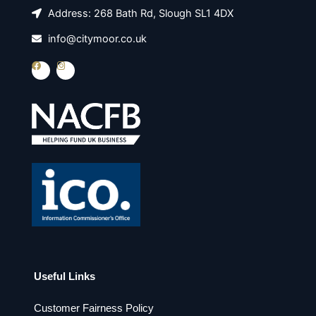
Address: 268 Bath Rd, Slough SL1 4DX
info@citymoor.co.uk
F
I
a
n
c
s
e
t
b
a
o
g
o
r
k
a
m
Useful Links
Customer Fairness Policy