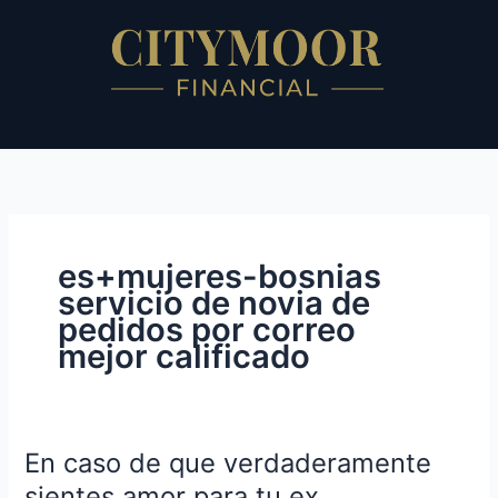
Skip
to
content
es+mujeres-bosnias
servicio de novia de
pedidos por correo
mejor calificado
En caso de que verdaderamente
En
caso
sientes amor para tu ex