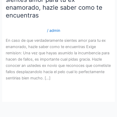
de
enamorado, hazle saber como te
que
encuentras
verdaderamente
sientes
es+mujeres-bosnias servicio de novia de pedidos por
amor
correo mejor calificado
/
admin
para
En caso de que verdaderamente sientes amor para tu ex
tu
enamorado, hazle saber como te encuentras Exige
ex
remision: Una vez que hayas asumido la incumbencia para
enamorado,
hacen de fallos, es importante cual pidas gracia. Hazle
hazle
conocer an ustedes ex novio que reconoces que cometiste
saber
fallos desplazandolo hacia el pelo cual lo perfectamente
como
sentirias bien mucho. […]
te
encuentras
Read More »