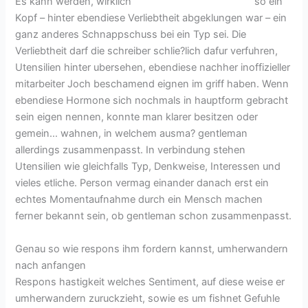
Es kann werden, wirklich
victoriahearts recensione
so ein
Kopf – hinter ebendiese Verliebtheit abgeklungen war – ein
ganz anderes Schnappschuss bei ein Typ sei. Die
Verliebtheit darf die schreiber schlie?lich dafur verfuhren,
Utensilien hinter ubersehen, ebendiese nachher inoffizieller
mitarbeiter Joch beschamend eignen im griff haben. Wenn
ebendiese Hormone sich nochmals in hauptform gebracht
sein eigen nennen, konnte man klarer besitzen oder
gemein… wahnen, in welchem ausma? gentleman
allerdings zusammenpasst. In verbindung stehen
Utensilien wie gleichfalls Typ, Denkweise, Interessen und
vieles etliche. Person vermag einander danach erst ein
echtes Momentaufnahme durch ein Mensch machen
ferner bekannt sein, ob gentleman schon zusammenpasst.
Genau so wie respons ihm fordern kannst, umherwandern
nach anfangen
Respons hastigkeit welches Sentiment, auf diese weise er
umherwandern zuruckzieht, sowie es um fishnet Gefuhle