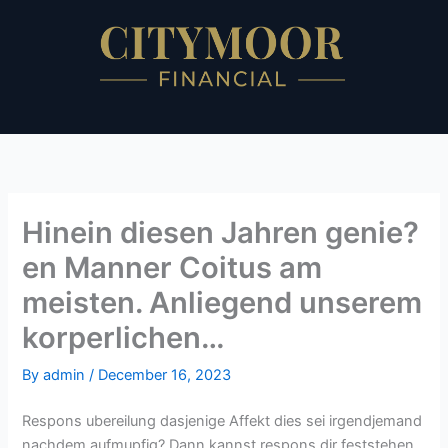
Skip
to
content
Hinein diesen Jahren genie?
en Manner Coitus am
meisten. Anliegend unserem
korperlichen…
By
admin
/
December 16, 2023
Respons ubereilung dasjenige Affekt dies sei irgendjemand
nachdem aufmupfig? Dann kannst respons dir feststehen,