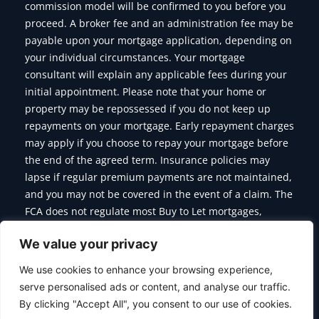
commission model will be confirmed to you before you
proceed. A broker fee and an administration fee may be
payable upon your mortgage application, depending on
your individual circumstances. Your mortgage
consultant will explain any applicable fees during your
initial appointment. Please note that your home or
property may be repossessed if you do not keep up
repayments on your mortgage. Early repayment charges
may apply if you choose to repay your mortgage before
the end of the agreed term. Insurance policies may
lapse if regular premium payments are not maintained,
and you may not be covered in the event of a claim. The
FCA does not regulate most Buy to Let mortgages,
Commercial Mortgages, Bridging Finance and some of
We value your privacy
the products we offer.
We use cookies to enhance your browsing experience,
serve personalised ads or content, and analyse our traffic.
By clicking "Accept All", you consent to our use of cookies.
Copyright © 2026 Citymoor Financial | Designed & Developed