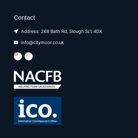
Contact
Address: 268 Bath Rd, Slough SL1 4DX
info@citymoor.co.uk
F
I
a
n
c
s
e
t
b
a
o
g
o
r
k
a
m