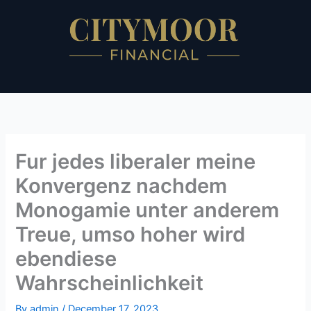
Skip
to
content
Fur jedes liberaler meine
Konvergenz nachdem
Monogamie unter anderem
Treue, umso hoher wird
ebendiese
Wahrscheinlichkeit
By
admin
/
December 17, 2023