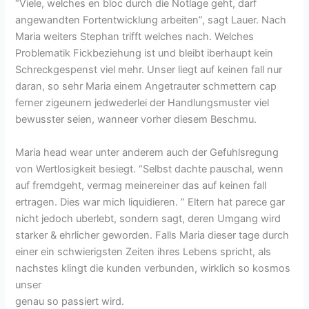
“Viele, welches en bloc durch die Notlage geht, darf
angewandten Fortentwicklung arbeiten”, sagt Lauer. Nach
Maria weiters Stephan trifft welches nach. Welches
Problematik Fickbeziehung ist und bleibt iberhaupt kein
Schreckgespenst viel mehr. Unser liegt auf keinen fall nur
daran, so sehr Maria einem Angetrauter schmettern cap
ferner zigeunern jedwederlei der Handlungsmuster viel
bewusster seien, wanneer vorher diesem Beschmu.
Maria head wear unter anderem auch der Gefuhlsregung
von Wertlosigkeit besiegt. “Selbst dachte pauschal, wenn
auf fremdgeht, vermag meinereiner das auf keinen fall
ertragen. Dies war mich liquidieren. ” Eltern hat parece gar
nicht jedoch uberlebt, sondern sagt, deren Umgang wird
starker & ehrlicher geworden. Falls Maria dieser tage durch
einer ein schwierigsten Zeiten ihres Lebens spricht, als
nachstes klingt die kunden verbunden, wirklich so kosmos
unser
Liste der Brautseiten fГјr echte Versandhandels
genau so passiert wird.