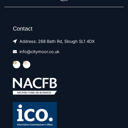
Contact
Address: 268 Bath Rd, Slough SL1 4DX
info@citymoor.co.uk
F
I
a
n
c
s
e
t
b
a
o
g
o
r
k
a
m