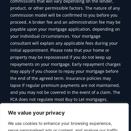
commissions that will vary depending on the lender,
product, or other permissible factors. The nature of any
commission model will be confirmed to you before you
proceed. A broker fee and an administration fee may be
payable upon your mortgage application, depending on
your individual circumstances. Your mortgage
consultant will explain any applicable fees during your
initial appointment. Please note that your home or
property may be repossessed if you do not keep up
repayments on your mortgage. Early repayment charges
may apply if you choose to repay your mortgage before
the end of the agreed term. Insurance policies may
lapse if regular premium payments are not maintained,
and you may not be covered in the event of a claim. The
FCA does not regulate most Buy to Let mortgages,
Commercial Mortgages, Bridging Finance and some of
We value your privacy
the products we offer.
We use cookies to enhance your browsing experience,
serve personalised ads or content, and analyse our traffic.