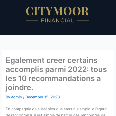
Skip
to
content
Egalement creer certains
accomplis parmi 2022: tous
les 10 recommandations a
joindre.
By
admin
/
December 15, 2023
En compagnie de aussi bien que sans nul emploi a l’egard
de rencontreOu il est simple de percer des rencontres de