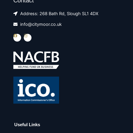
Contact
Address: 268 Bath Rd, Slough SL1 4DX
info@citymoor.co.uk
F
I
a
n
c
s
e
t
b
a
o
g
o
r
k
a
m
Useful Links