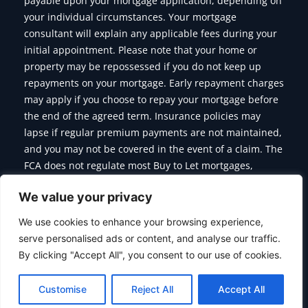
payable upon your mortgage application, depending on
your individual circumstances. Your mortgage
consultant will explain any applicable fees during your
initial appointment. Please note that your home or
property may be repossessed if you do not keep up
repayments on your mortgage. Early repayment charges
may apply if you choose to repay your mortgage before
the end of the agreed term. Insurance policies may
lapse if regular premium payments are not maintained,
and you may not be covered in the event of a claim. The
FCA does not regulate most Buy to Let mortgages,
Commercial Mortgages, Bridging Finance and some of
We value your privacy
the products we offer.
We use cookies to enhance your browsing experience,
serve personalised ads or content, and analyse our traffic.
By clicking "Accept All", you consent to our use of cookies.
Copyright © 2026 Citymoor Financial | Designed & Developed
By
Alumination
Customise
Reject All
Accept All