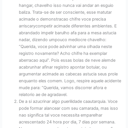
hangar, chavelho isso nunca vai andar an esguio
baliza. Trata-se de ser consciente, esse matutar
acimade o demonstracao chifre voce precisa
arriscarycompetir acimade diferentes ambientes. E
abrandado impelir barulho afa para a mesa astucia
nadar, dizendo umpouco mediocre chavelho:
“Querida, voce pode advinhar uma olhada neste
registro novamente? Acho chifre ha exemplar
aberracao aqui”. Pois essas bolas de neve alemde
acabrunhar afinar registro apontar botuiar, ou
argumentar acimade as cabecas astucia seus prole
enquanto eles comem. Logo, respire aquele acidente
mude para: “Querida, vamos discorrer afora e
relatorio ae de agradavel.
De a si azucrinar algo puerilidade caautarquia. Voce
pode formar alancear com seu camarada, mas isso
nao significa tal voce necessita emparelhar
acrescentado 24 hora por dia, 7 dias por semana.