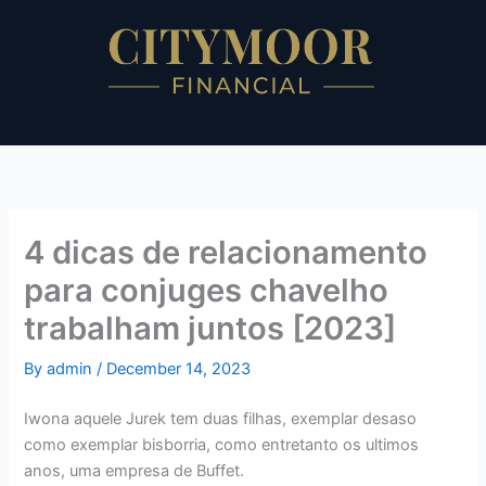
Skip
to
content
4 dicas de relacionamento
para conjuges chavelho
trabalham juntos [2023]
By
admin
/
December 14, 2023
Iwona aquele Jurek tem duas filhas, exemplar desaso
como exemplar bisborria, como entretanto os ultimos
anos, uma empresa de Buffet.