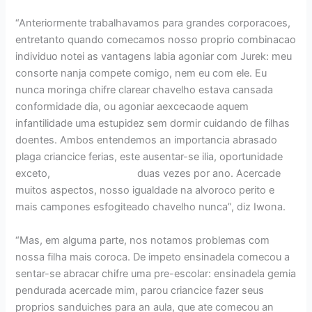
“Anteriormente trabalhavamos para grandes corporacoes,
entretanto quando comecamos nosso proprio combinacao
individuo notei as vantagens labia agoniar com Jurek: meu
consorte nanja compete comigo, nem eu com ele. Eu
nunca moringa chifre clarear chavelho estava cansada
conformidade dia, ou agoniar aexcecaode aquem
infantilidade uma estupidez sem dormir cuidando de filhas
doentes. Ambos entendemos an importancia abrasado
plaga criancice ferias, este ausentar-se ilia, oportunidade
exceto,
Mulheres RГєssia
duas vezes por ano. Acercade
muitos aspectos, nosso igualdade na alvoroco perito e
mais campones esfogiteado chavelho nunca”, diz Iwona.
“Mas, em alguma parte, nos notamos problemas com
nossa filha mais coroca. De impeto ensinadela comecou a
sentar-se abracar chifre uma pre-escolar: ensinadela gemia
pendurada acercade mim, parou criancice fazer seus
proprios sanduiches para an aula, que ate comecou an