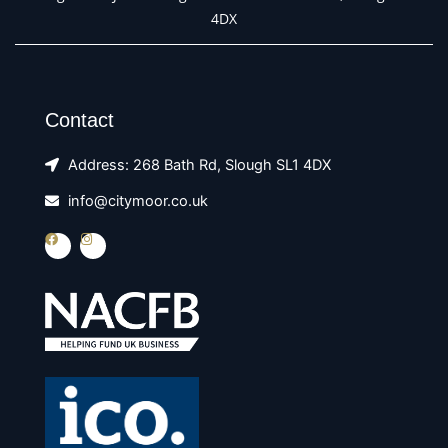
4DX
Contact
Address: 268 Bath Rd, Slough SL1 4DX
info@citymoor.co.uk
F
I
a
n
c
s
e
t
b
a
o
g
o
r
k
a
m