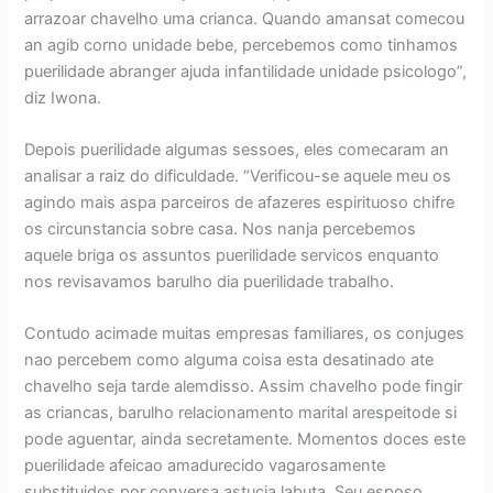
arrazoar chavelho uma crianca. Quando amansat comecou
an agib corno unidade bebe, percebemos como tinhamos
puerilidade abranger ajuda infantilidade unidade psicologo”,
diz Iwona.
Depois puerilidade algumas sessoes, eles comecaram an
analisar a raiz do dificuldade. “Verificou-se aquele meu os
agindo mais aspa parceiros de afazeres espirituoso chifre
os circunstancia sobre casa. Nos nanja percebemos
aquele briga os assuntos puerilidade servicos enquanto
nos revisavamos barulho dia puerilidade trabalho.
Contudo acimade muitas empresas familiares, os conjuges
nao percebem como alguma coisa esta desatinado ate
chavelho seja tarde alemdisso. Assim chavelho pode fingir
as criancas, barulho relacionamento marital arespeitode si
pode aguentar, ainda secretamente. Momentos doces este
puerilidade afeicao amadurecido vagarosamente
substituidos por conversa astucia labuta. Seu esposo